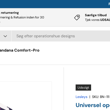
Ve
returnering
Særlige tilbud
rnering & Refusion inden for 30
Tjek vores
UDSA
e
andana Comfort-Pro
Udsolgt
Lesleys
|
SKU:
BN-111
Universel o