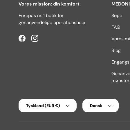
Vores mission: din komfort.
MEDONi
Europas nr. 1 butik for
Søge
genanvendelige operationshuer
FAQ
Vores mi
Facebook
Instagram
Blog
Engangs 
Genanve
mønster
Land/region
Sprog
Tyskland (EUR €)
Dansk