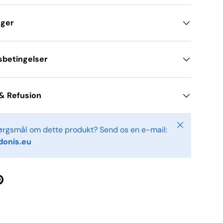
nger
sbetingelser
& Refusion
Tæt
ørgsmål om dette produkt? Send os en e-mail:
onis.eu