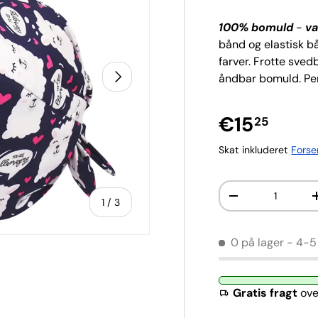
100% bomuld
-
va
bånd og elastisk bå
farver. Frotte sve
Næste
åndbar bomuld. Pe
€15
25
Skat inkluderet
Forse
Antal
-
af
1
/
3
0 på lager
- 4-5
sning
Gratis fragt
ove