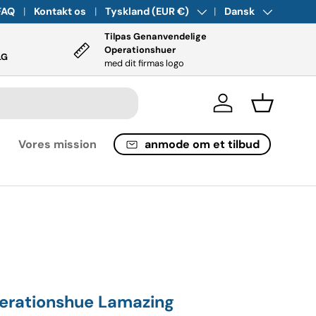
lkommen til
FAQ
Kontakt os
MEDONiS!
Land/region
Tyskland (EUR €)
Om os
Sprog
Dansk
Tilpas Genanvendelige
Operationshuer
LG
med dit firmas logo
Log ind
Kurv
anmode om et tilbud
Vores mission
perationshue Lamazing