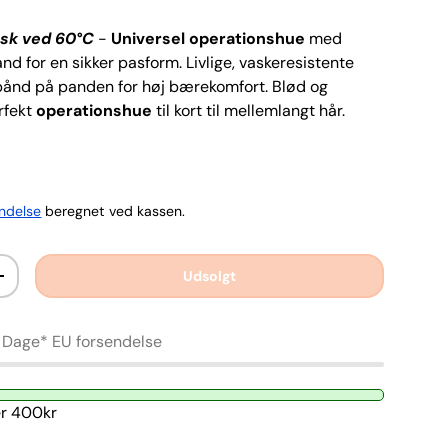
sk ved 60°C
-
Universel operationshue
med
nd for en sikker pasform. Livlige, vaskeresistente
dbånd på panden for høj bærekomfort. Blød og
rfekt
operationshue
til kort til mellemlangt hår.
ndelse
beregnet ved kassen.
Udsolgt
+
 Dage* EU forsendelse
r 400kr