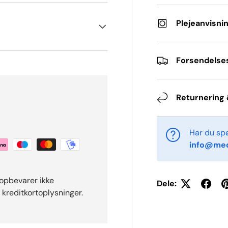
Plejeanvisni
Forsendelse
Returnering 
Har du sp
info@med
 opbevarer ikke
Dele:
 kreditkortoplysninger.