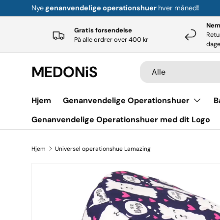
Nye
genanvendelige operationshuer
hver måned
!
Gå til indhold
Nem 
Gratis forsendelse
Retu
På alle ordrer over 400 kr
dag
Søge
Produkttype
MEDONiS
Alle
Hjem
Genanvendelige Operationshuer
B
Genanvendelige Operationshuer med dit Logo
Hjem
Universel operationshue Lamazing