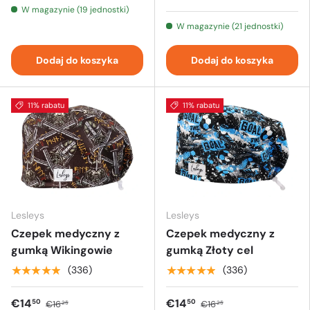
W magazynie (19 jednostki)
W magazynie (21 jednostki)
Dodaj do koszyka
Dodaj do koszyka
11% rabatu
11% rabatu
Lesleys
Lesleys
Czepek medyczny z
Czepek medyczny z
gumką Wikingowie
gumką Złoty cel
★★★★★
★★★★★
(336)
(336)
€14
€14
50
50
€16
€16
25
25