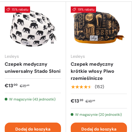
15% rabatu
19% rabatu
Lesleys
Lesleys
Czepek medyczny
Czepek medyczny
uniwersalny Stado Słoni
krótkie włosy Piwo
rzemieślnicze
€13
00
€15
25
★★★★★
(152)
W magazynie (43 jednostki)
€13
20
€16
25
W magazynie (20 jednostki)
Dodaj do koszyka
Dodaj do koszyka