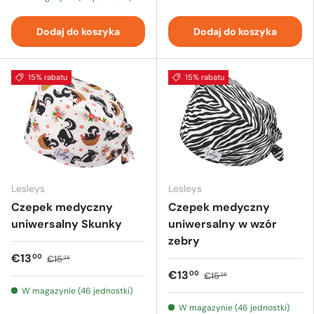
Dodaj do koszyka
Dodaj do koszyka
15% rabatu
15% rabatu
Lesleys
Lesleys
Czepek medyczny
Czepek medyczny
uniwersalny Skunky
uniwersalny w wzór
zebry
€13
00
€15
25
€13
00
€15
25
W magazynie (46 jednostki)
W magazynie (46 jednostki)