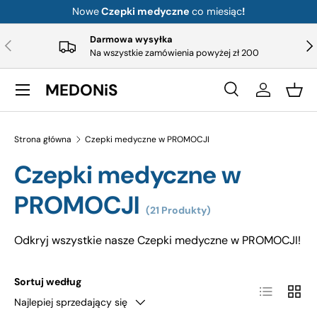
Nowe
Czepki medyczne
co miesiąc
!
Przejdź do treści
Darmowa wysyłka
Poprzedni
Nas
Na wszystkie zamówienia powyżej zł 200
Menu
MEDONiS
Szukaj
Zaloguj si
Kosz
Szukaj
Typ produktu
Wszystko
Strona główna
Czepki medyczne w PROMOCJI
Czepki medyczne w
PROMOCJI
(21 Produkty)
Odkryj wszystkie nasze Czepki medyczne w PROMOCJI!
Sortuj według
Lista
Siatka
Najlepiej sprzedający się