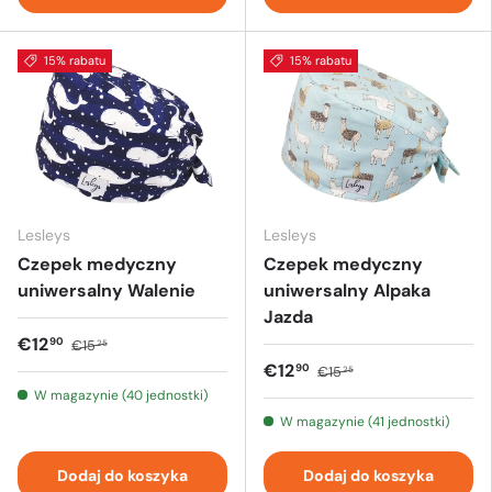
15% rabatu
15% rabatu
Lesleys
Lesleys
Czepek medyczny
Czepek medyczny
uniwersalny Walenie
uniwersalny Alpaka
Jazda
€12
90
€15
25
€12
90
€15
25
W magazynie (40 jednostki)
W magazynie (41 jednostki)
Dodaj do koszyka
Dodaj do koszyka