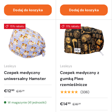
Dodaj do koszyka
Dodaj do koszyka
15% rabatu
11% rabatu
Lesleys
Lesleys
Czepek medyczny
Czepek medyczny z
uniwersalny Hamster
gumką Piwo
rzemieślnicze
€12
90
€15
25
★★★★★
(336)
W magazynie (41 jednostki)
€14
50
€16
25