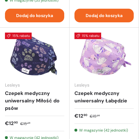
W magazynie (35 jednostki)
Dodaj do koszyka
Dodaj do koszyka
15% rabatu
15% rabatu
Lesleys
Lesleys
Czepek medyczny
Czepek medyczny
uniwersalny Miłość do
uniwersalny Łabędzie
psów
€12
90
€15
25
€12
90
€15
25
W magazynie (42 jednostki)
W magazynie (42 jednostki)