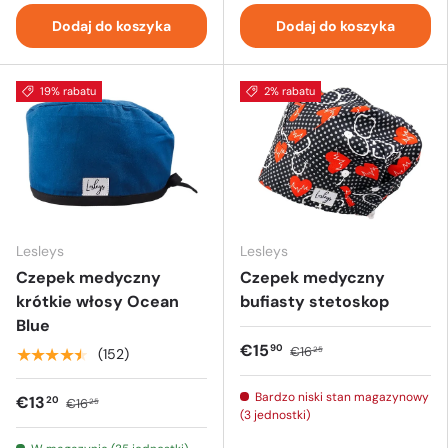
Dodaj do koszyka
Dodaj do koszyka
19% rabatu
2% rabatu
Lesleys
Lesleys
Czepek medyczny
Czepek medyczny
krótkie włosy Ocean
bufiasty stetoskop
Blue
€15
90
€16
25
★★★★★
(152)
Bardzo niski stan magazynowy
€13
20
€16
25
(3 jednostki)