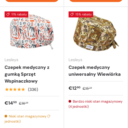
11% rabatu
15% rabatu
Lesleys
Lesleys
Czepek medyczny z
Czepek medyczny
gumką Sprzęt
uniwersalny Wiewiórka
Wspinaczkowy
€12
90
€15
25
★★★★★
(336)
Bardzo niski stan magazynowy
€14
50
€16
25
(4 jednostki)
Niski stan magazynowy (7
jednostki)