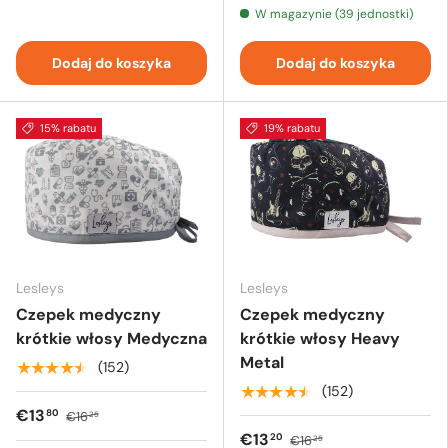
W magazynie (39 jednostki)
Dodaj do koszyka
Dodaj do koszyka
15% rabatu
19% rabatu
Lesleys
Lesleys
Czepek medyczny
Czepek medyczny
krótkie włosy Medyczna
krótkie włosy Heavy
Metal
★★★★★
(152)
★★★★★
(152)
€13
80
€16
25
€13
20
€16
25