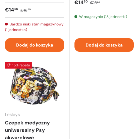
€14
50
€16
25
€14
50
€16
25
W magazynie (13 jednostki)
Bardzo niski stan magazynowy
(1 jednostka)
Dodaj do koszyka
Dodaj do koszyka
15% rabatu
Lesleys
Czepek medyczny
uniwersalny Psy
akwarelowe