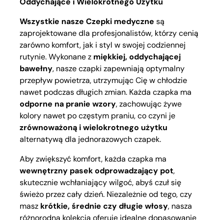
Oddychające i Wielokrotnego Użytku
Wszystkie nasze Czepki medyczne
są
zaprojektowane dla profesjonalistów, którzy cenią
zarówno komfort, jak i styl w swojej codziennej
rutynie. Wykonane z
miękkiej, oddychającej
bawełny
, nasze czapki zapewniają optymalny
przepływ powietrza, utrzymując Cię w chłodzie
nawet podczas długich zmian. Każda czapka ma
odporne na pranie wzory
, zachowując żywe
kolory nawet po częstym praniu, co czyni je
zrównoważoną i wielokrotnego użytku
alternatywą dla jednorazowych czapek.
Aby zwiększyć komfort, każda czapka ma
wewnętrzny pasek odprowadzający pot
,
skutecznie wchłaniający wilgoć, abyś czuł się
świeżo przez cały dzień. Niezależnie od tego, czy
masz
krótkie, średnie czy długie włosy
, nasza
różnorodna kolekcja oferuje idealne dopasowanie