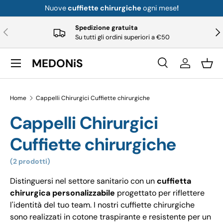
Nuove
cuffiette chirurgiche
ogni mese
!
Vai al contenuto
Spedizione gratuita
Precedente
Pro
Su tutti gli ordini superiori a €50
Menu
MEDONiS
Ricerca
Login
Cest
Ricerca
Tipo di prodotto
Tutto
Home
Cappelli Chirurgici Cuffiette chirurgiche
Cappelli Chirurgici
Cuffiette chirurgiche
(2 prodotti)
Distinguersi nel settore sanitario con un
cuffietta
chirurgica personalizzabile
progettato per riflettere
l'identità del tuo team. I nostri cuffiette chirurgiche
sono realizzati in cotone traspirante e resistente per un